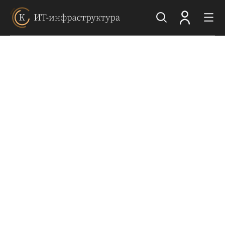
Пульс рынка
Пульс отрасли
Исследование ИТ-фокусов и закупочной
активности крупнейших компаний из 4 отраслей
экономики России на основе реальных тендеров и
проектов
Пульс технологий
Анализ общерыночных технологических трендов
и приоритетов развития ИТ-инфраструктуры
российских компаний