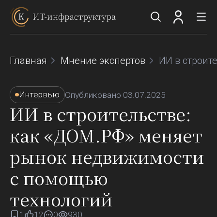
Главная
Мнение экспертов
ИИ в строит
Пульс рынка
Пульс отрасли
Интервью
Опубликовано
03.07.2025
Исследование ИТ-фокусов и закупочной
ИИ в строительстве:
активности крупнейших компаний из 4 отраслей
экономики России на основе реальных тендеров и
как «ДОМ.РФ» меняет
проектов
Пульс технологий
рынок недвижимости
Анализ общерыночных технологических трендов
и приоритетов развития ИТ-инфраструктуры
с помощью
российских компаний
технологий
1
12
0
930