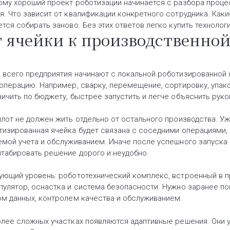
ому хороший проект роботизации начинается с разбора процесс
я. Что зависит от квалификации конкретного сотрудника. Каки
ется собирать заново. Без этих ответов легко купить технолог
 ячейки к производственной
 всего предприятия начинают с локальной роботизированной я
 операцию. Например, сварку, перемещение, сортировку, упако
ничить по бюджету, быстрее запустить и легче объяснить руко
илот не должен жить отдельно от остального производства. Уже
тизированная ячейка будет связана с соседними операциями, 
емой учета и обслуживанием. Иначе после успешного запуска 
табировать решение дорого и неудобно.
ующий уровень: робототехнический комплекс, встроенный в п
пулятор, оснастка и система безопасности. Нужно заранее по
ом данных, контролем качества и обслуживанием.
олее сложных участках появляются адаптивные решения. Они 