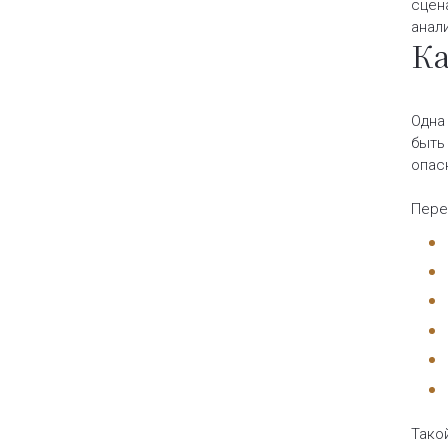
сцен
анал
Ка
Одна
быть 
опас
Пере
Тако