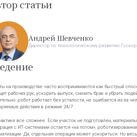
тор статьи
Андрей Шевченко
Директор по технологическому развитию Госко
едение
ты на производстве часто воспринимаются как быстрый спос
цит рабочих рук, ускорить выпуск, снизить брак и убрать люде
ительно: робот работает без усталости, не ошибается из-за ч
оряемые действия в режиме 24/7.
рактике все сложнее. Если участок не подготовлен, материалы
грация с ИТ-системами остается «на потом», роботизированн
матизации. Да, отдельная операция может ускориться. Но вес