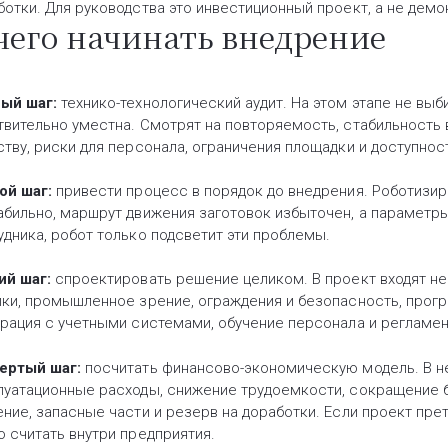
ботки. Для руководства это инвестиционный проект, а не демо
чего начинать внедрение
ый шаг:
технико-технологический аудит. На этом этапе не выб
твительно уместна. Смотрят на повторяемость, стабильность 
ству, риски для персонала, ограничения площадки и доступнос
ой шаг:
привести процесс в порядок до внедрения. Роботизир
абильно, маршрут движения заготовок избыточен, а параметр
удника, робот только подсветит эти проблемы.
ий шаг:
спроектировать решение целиком. В проект входят не 
ики, промышленное зрение, ограждения и безопасность, прог
грация с учетными системами, обучение персонала и регламен
ертый шаг:
посчитать финансово-экономическую модель. В н
луатационные расходы, снижение трудоемкости, сокращение б
ение, запасные части и резерв на доработки. Если проект пре
о считать внутри предприятия.