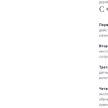
дора
С 
Перв
дейс
каче
Втор
нест
сотр
Трет
датч
инте
Четв
эксп
обуч
нужн