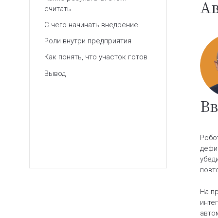
Ав
считать
С чего начинать внедрение
Роли внутри предприятия
Как понять, что участок готов
Вывод
Вв
Робо
дефи
убед
повт
На п
инте
авто