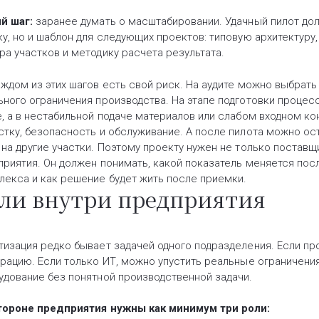
й шаг:
заранее думать о масштабировании. Удачный пилот до
ку, но и шаблон для следующих проектов: типовую архитектуру,
ра участков и методику расчета результата.
аждом из этих шагов есть свой риск. На аудите можно выбрать
ьного ограничения производства. На этапе подготовки процес
е, а в нестабильной подаче материалов или слабом входном к
стку, безопасность и обслуживание. А после пилота можно ос
 на другие участки. Поэтому проекту нужен не только поставщ
приятия. Он должен понимать, какой показатель меняется посл
лекса и как решение будет жить после приемки.
ли внутри предприятия
тизация редко бывает задачей одного подразделения. Если про
грацию. Если только ИТ, можно упустить реальные ограничения 
удование без понятной производственной задачи.
тороне предприятия нужны как минимум три роли: