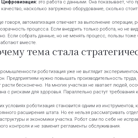
Цифровизация:
это работа с данными. Она показывает, что 
качество, насколько загружено оборудование, сколько стоит
е говоря, автоматизация отвечает за выполнение операции, р
розрачность процесса. Если внедрить только робота, но не ви
но. Если собрать данные, но не менять процесс, пользы тоже 
работают вместе.
чему тема стала стратегиче
промышленности роботизация уже не выглядит экспериментом 
он. Предприятиям нужно повышать производительность труда, 
т расти бесконечно. На многих участках не хватает людей, осо
ана с рисками для здоровья. Параллельно растут требования 
ких условиях роботизация становится одним из инструментов,
оянного расширения штата. Но ее нельзя рассматривать отдел
аструктуры и экономики участка. Робот сам по себе не испра
ного контроля и не заменит регламенты обслуживания.