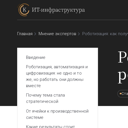
Главная
Мнение экспертов
Роботизация: как пол
Р
Введение
р
Роботизация, автоматизация и
цифровизация: не одно и то
же, но работать они должны
вместе
Ста
Почему тема стала
стратегической
От ячейки к производственной
системе
Какие результаты стоит