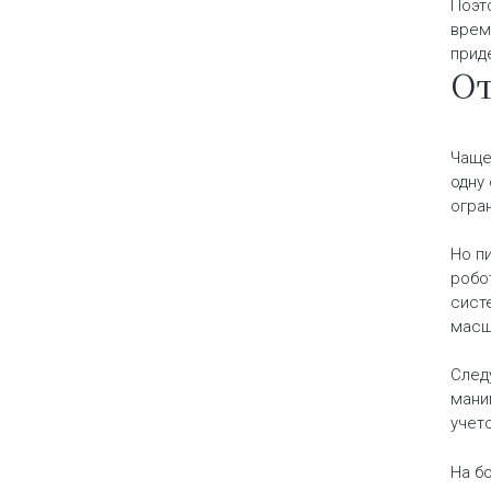
Поэт
врем
прид
От
Чаще
одну
огра
Но п
робо
сист
масш
След
мани
учет
На б