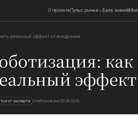
О проекте
Пульс рынка
База знаний
Мне
учить реальный эффект от внедрения
оботизация: как
еальный эффект
Опубликовано
30.06.2026
тья от эксперта