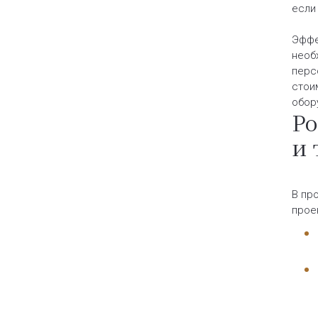
если
Эффе
необ
перс
стои
обор
Ро
и 
В пр
прое