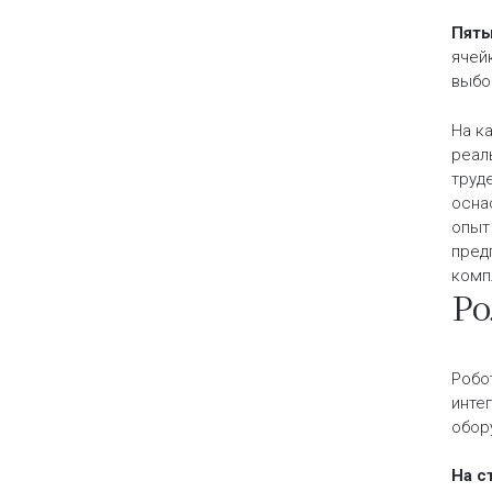
Пяты
ячей
выбо
На к
реал
труд
осна
опыт
пред
комп
Ро
Робо
инте
обор
На с