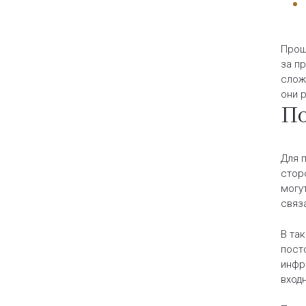
Прощ
за п
слож
они 
По
Для 
стор
могу
связ
В та
пост
инфр
вход