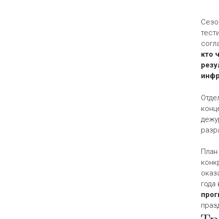
Сезо
тест
согл
кто 
резу
инфр
Отде
конц
дежу
разр
План
конк
оказ
года 
прог
праз