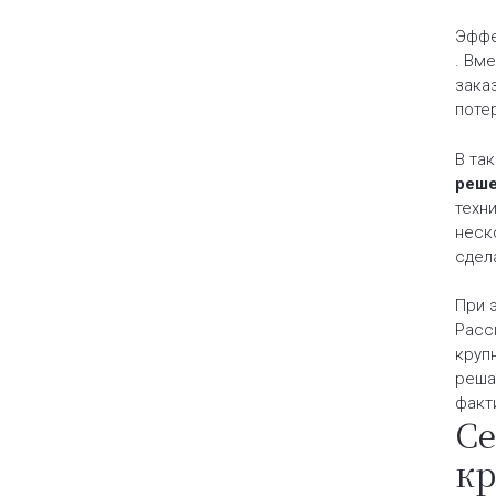
Эффе
. Вм
зака
потер
В та
реше
техн
неск
сдел
При 
Расс
круп
реша
факт
Се
кр