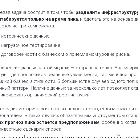
евая задача состоит в том, чтобы
разделить инфраструктуру
табируется только на время пика
, и сделать это на основе 
ается на три компонента:
исторические данные;
нагрузочное тестирование;
договоренности с бизнесом о приемлемом уровне риска.
рические данные в этой модели — отправная точка. Анализир
оды: где проявлялись реальные узкие места, как менялся про
микой бизнес‑активности. В большинстве случаев одного полно
нный паттерн. Наличие данных за несколько лет позволяет от
фиксировать органический рост нагрузки.
ко одних исторических данных недостаточно, если меняются п
зователем. В таких случаях обязательным инструментом стан
ах прогноз пика остается предположением
, особенно когда
андартные сценарии спроса.
е инфраструктуры одной ко