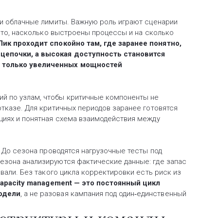
 и облачные лимиты. Важную роль играют сценарии
е то, насколько выстроены процессы и на сколько
Пик проходит спокойно там, где заранее понятно,
 цепочки, а высокая доступность становится
е только увеличенных мощностей
й по узлам, чтобы критичные компоненты не
отказе. Для критичных периодов заранее готовятся
циях и понятная схема взаимодействия между
. До сезона проводятся нагрузочные тесты под
езона анализируются фактические данные: где запас
ивали. Без такого цикла корректировки есть риск из
pacity management — это постоянный цикл
модели
, а не разовая кампания под один‑единственный