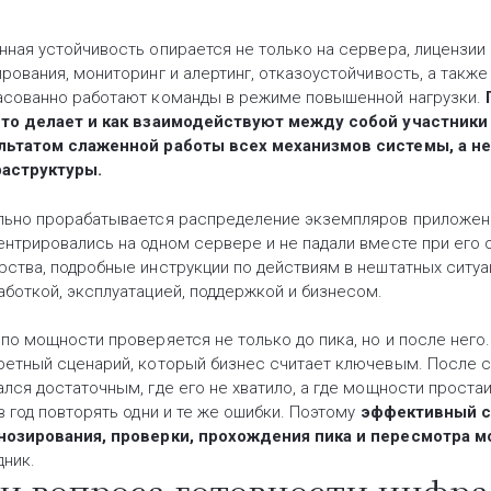
нная устойчивость опирается не только на сервера, лицензии
ирования, мониторинг и алертинг, отказоустойчивость, а такж
асованно работают команды в режиме повышенной нагрузки.
что делает и как взаимодействуют между собой участники
льтатом слаженной работы всех механизмов системы, а н
аструктуры.
льно прорабатывается распределение экземпляров приложени
ентрировались на одном сервере и не падали вместе при его 
рства, подробные инструкции по действиям в нештатных ситуа
аботкой, эксплуатацией, поддержкой и бизнесом.
 по мощности проверяется не только до пика, но и после него
ретный сценарий, который бизнес считает ключевым. После с
ался достаточным, где его не хватило, а где мощности проста
в год повторять одни и те же ошибки. Поэтому
эффективный ca
нозирования, проверки, прохождения пика и пересмотра 
дник.