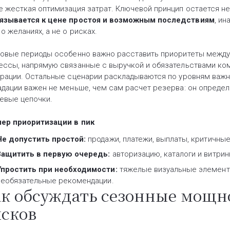
е жесткая оптимизация затрат. Ключевой принцип остается 
язывается к цене простоя и возможным последствиям
, и
о желаниях, а не о рисках.
ковые периоды особенно важно расставить приоритеты между
ессы, напрямую связанные с выручкой и обязательствами комп
грации. Остальные сценарии раскладываются по уровням важно
адации важен не меньше, чем сам расчет резерва: он определ
евые цепочки.
ер приоритизации в пик
Не допустить простой:
продажи, платежи, выплаты, критичные
Защитить в первую очередь:
авторизацию, каталоги и витрин
Упростить при необходимости:
тяжелые визуальные элементы
необязательные рекомендации.
к обсуждать сезонные мощно
сков