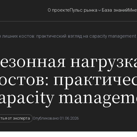
О проекте
Пульс рынка
База знаний
Мне
з лишних костов: практический взгляд на capacity management
езонная нагрузк
остов: практиче
apacity managem
Опубликовано
01.06.2026
тья от эксперта