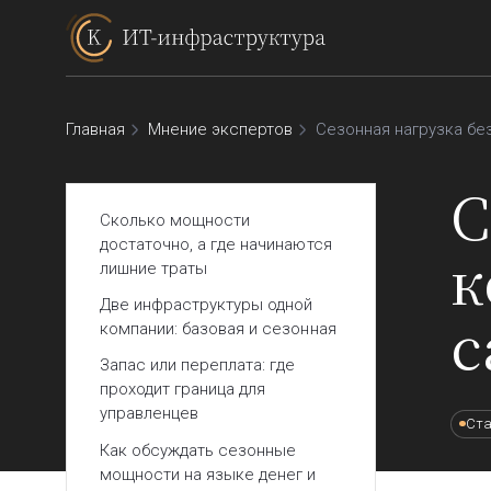
Главная
Мнение экспертов
Сезонная нагрузка бе
С
Сколько мощности
достаточно, а где начинаются
к
лишние траты
Две инфраструктуры одной
c
компании: базовая и сезонная
Запас или переплата: где
проходит граница для
управленцев
Ста
Как обсуждать сезонные
мощности на языке денег и