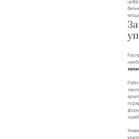
цифр
бизн
мощн
За
уп
Расп
наоб
запа
Рабо
закл
архи
поря
форм
ошиб
Унив
крит