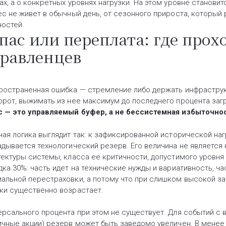
ах, а о конкретных уровнях нагрузки. На этом уровне станови
ес не живет в обычный день, от сезонного прироста, котор
остей.
пас или переплата: где прох
равленцев
ространенная ошибка — стремление либо держать инфраструкт
орот, выжимать из нее максимум до последнего процента загр
с — это управляемый буфер, а не бессистемная избыточност
чая логика выглядит так: к зафиксированной исторической наг
адывается технологический резерв. Его величина не является
тектуры системы, класса ее критичности, допустимого уровня
дка 30%: часть идет на технические нужды и вариативность, ч
альной перестраховки, а потому что при слишком высокой за
ки существенно возрастает.
ерсального процента при этом не существует. Для событий с 
ичные акции) резерв может быть заведомо увеличен. В менее 