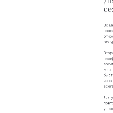
се
Во м
повс
отно
ресур
Втор
плат
архи
масш
быст
изна
всег
Для 
повт
упро