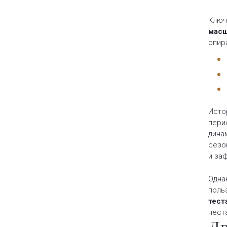
Ключ
масш
опир
Исто
пери
дина
сезо
и за
Одна
поль
тест
нест
Дв