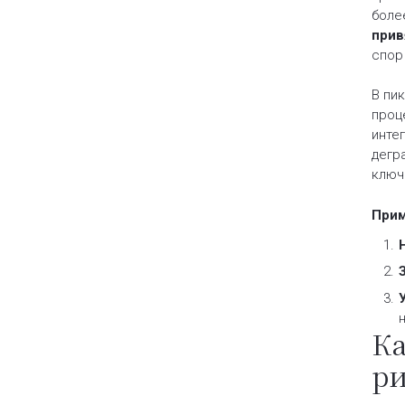
боле
прив
спор 
В пи
проц
инте
дегр
ключ
Прим
Ка
ри