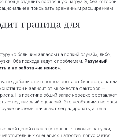
тся проще отделить постоянную нагрузку, без которой
ый рациональнее покрывать временным расширением
одит граница для
уру «с большим запасом на всякий случай», либо,
узки. Оба подхода ведут к проблемам.
Разумный
ь и не работа «на износ».
рузке добавляется прогноз роста от бизнеса, а затем
 константой и зависит от множества факторов —
 риска. На практике общий запас нередко составляет
асть — под пиковый сценарий. Это необходимо не ради
грузке системы начинают деградировать, а цена
высокой ценой отказа (ключевые годовые запуски,
чувствительных сценариях, напротив, допускается