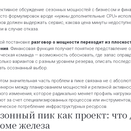
ктивное обсуждение сезонных мощностей с бизнесом и фина
есто формулировок вроде «нужны дополнительные CPU» исполь
зов должен выдержать сервис, какова цена минуты недоступн
и в случае отказа.
кой постановке
разговор о мощности переходит из плоскост
ния
. Финансовая функция получает понятное представление о 
ическая команда — возможность обосновать, где запас оправд
олько вариантов с разным уровнем резерва, описать последс
ать осознанный выбор.
этом значительная часть проблем в пике связана не с абсолют
инхрон между планированием мощностей и релизной активнос
ного изменения, которое радикально меняет профиль нагрузки
ют за счет специализированных процессов или инструментов
ическое потребление инфраструктурных ресурсов.
зонный пик как проект: что 
оме железа