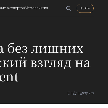
ние экспертов
Мероприятия
Войти
а без лишних
ский взгляд на
ent
3
13
0
970