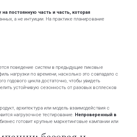
 на постоянную часть и часть, которая
данных, а не интуиции. На практике планирование
уется поведение систем в предыдущие пиковые
филь нагрузки по времени, насколько это совпадало с
го годового цикла достаточно, чтобы увидеть
делить устойчивую сезонность от разовых всплесков
родукт, архитектура или модель взаимодействия с
овится нагрузочное тестирование.
Непроверенный в
 бизнес готовит крупные маркетинговые кампании или
мпании: базовая и