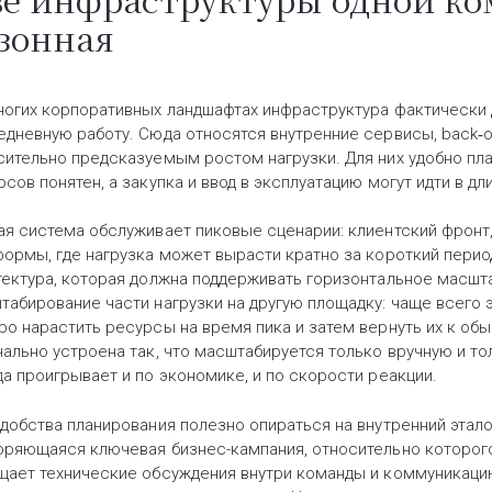
зонная
ногих корпоративных ландшафтах инфраструктура фактически д
едневную работу. Сюда относятся внутренние сервисы, back‑o
сительно предсказуемым ростом нагрузки. Для них удобно пл
сов понятен, а закупка и ввод в эксплуатацию могут идти в дл
ая система обслуживает пиковые сценарии: клиентский фронт
формы, где нагрузка может вырасти кратно за короткий перио
тектура, которая должна поддерживать горизонтальное масшт
табирование части нагрузки на другую площадку: чаще всего 
ро нарастить ресурсы на время пика и затем вернуть их к об
чально устроена так, что масштабируется только вручную и то
да проигрывает и по экономике, и по скорости реакции.
удобства планирования полезно опираться на внутренний этало
оряющаяся ключевая бизнес-кампания, относительно которог
щает технические обсуждения внутри команды и коммуникацию