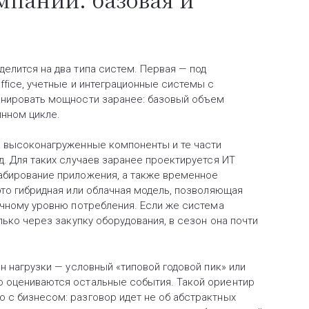
елится на два типа систем. Первая — под
ffice, учетные и интеграционные системы с
анировать мощности заранее: базовый объем
инном цикле.
, высоконагруженные компоненты и те части
д. Для таких случаев заранее проектируется ИТ
абирование приложения, а также временное
это гибридная или облачная модель, позволяющая
ычному уровню потребления. Если же система
лько через закупку оборудования, в сезон она почти
н нагрузки — условный «типовой годовой пик» или
о оцениваются остальные события. Такой ориентир
 с бизнесом: разговор идет не об абстрактных